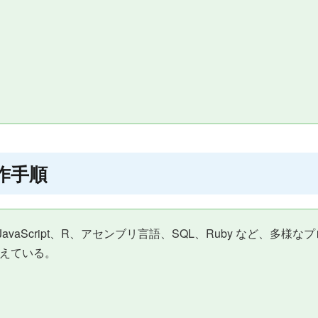
操作手順
C++、C#、JavaScript、R、アセンブリ言語、SQL、Ruby 
備えている。