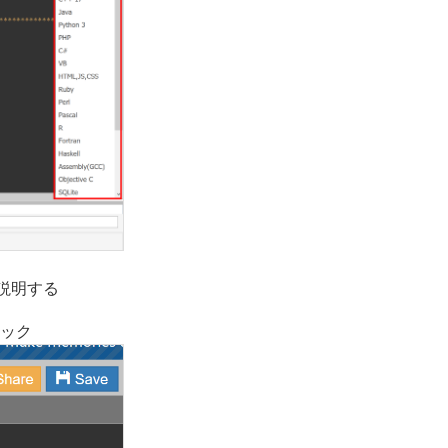
を説明する
ック