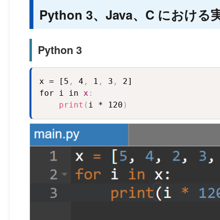
Python 3、Java、C にお
Python 3
x = [5
,
 4
,
 1
,
 3
,
 2]

for i in 
x
:
print
(
i * 120
)