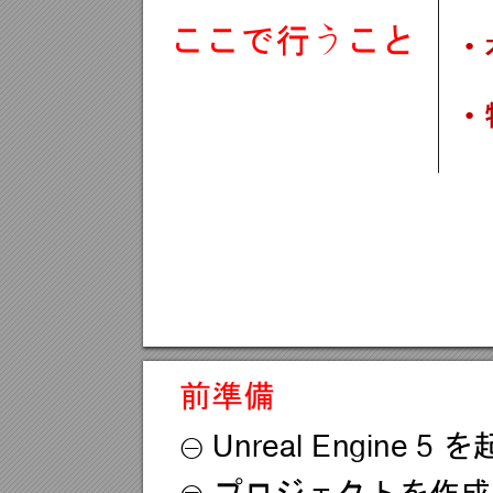
ここで行
こと
う
•
•
前準備
Unreal Engin
e 5 
を
①
プロジェクトを作成