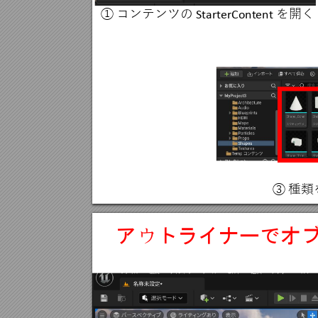
①
コンテンツの
を開く
Start
erCont
ent
③
種類
ア
トライナーでオ
ウ