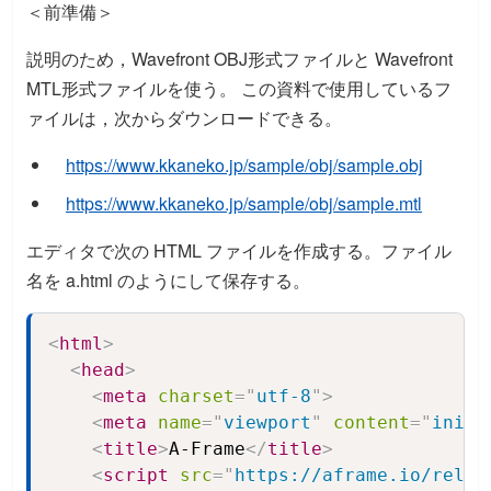
＜前準備＞
説明のため，Wavefront OBJ形式ファイルと Wavefront
MTL形式ファイルを使う。 この資料で使用しているフ
ァイルは，次からダウンロードできる。
https://www.kkaneko.jp/sample/obj/sample.obj
https://www.kkaneko.jp/sample/obj/sample.mtl
エディタで次の HTML ファイルを作成する。ファイル
名を a.html のようにして保存する。
<
html
>
Copy
<
head
>
<
meta
charset
=
"
utf-8
"
>
<
meta
name
=
"
viewport
"
content
=
"
initi
<
title
>
A-Frame
</
title
>
<
script
src
=
"
https://aframe.io/relea