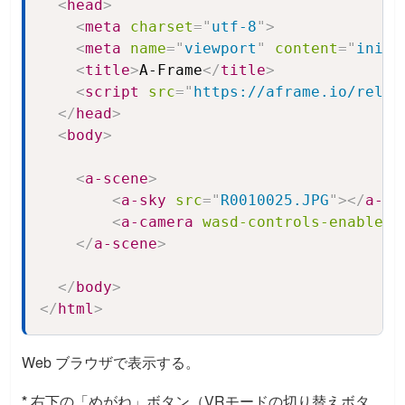
<
head
>
<
meta
charset
=
"
utf-8
"
>
<
meta
name
=
"
viewport
"
content
=
"
initi
<
title
>
A-Frame
</
title
>
<
script
src
=
"
https://aframe.io/relea
</
head
>
<
body
>
<
a-scene
>
<
a-sky
src
=
"
R0010025.JPG
"
>
</
a-sk
<
a-camera
wasd-controls-enabled
=
</
a-scene
>
</
body
>
</
html
>
Web ブラウザで表示する。
*
右下の「めがね」ボタン（VRモードの切り替えボタ