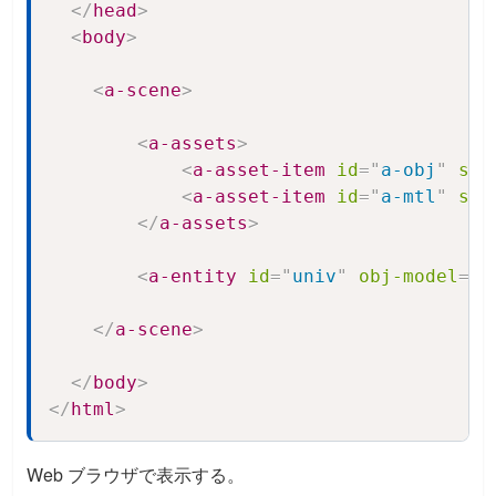
</
head
>
<
body
>
<
a-scene
>
<
a-assets
>
<
a-asset-item
id
=
"
a-obj
"
src
<
a-asset-item
id
=
"
a-mtl
"
src
</
a-assets
>
<
a-entity
id
=
"
univ
"
obj-model
=
"
o
</
a-scene
>
</
body
>
</
html
>
Web ブラウザで表示する。