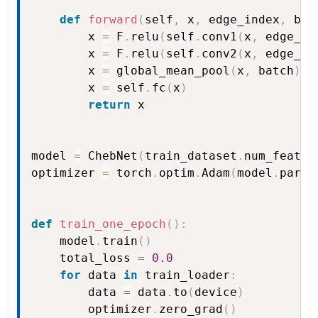
def
forward
(
self
,
 x
,
 edge_index
,
 bat
        x 
=
 F
.
relu
(
self
.
conv1
(
x
,
 edge_in
        x 
=
 F
.
relu
(
self
.
conv2
(
x
,
 edge_in
        x 
=
 global_mean_pool
(
x
,
 batch
)
        x 
=
 self
.
fc
(
x
)
return
 x

model 
=
 ChebNet
(
train_dataset
.
num_featur
optimizer 
=
 torch
.
optim
.
Adam
(
model
.
param
def
train_one_epoch
(
)
:
    model
.
train
(
)
    total_loss 
=
0.0
for
 data 
in
 train_loader
:
        data 
=
 data
.
to
(
device
)
        optimizer
.
zero_grad
(
)