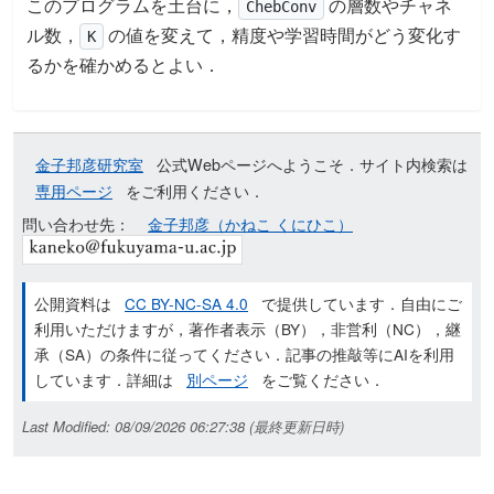
このプログラムを土台に，
の層数やチャネ
ChebConv
ル数，
の値を変えて，精度や学習時間がどう変化す
K
るかを確かめるとよい．
金子邦彦研究室
公式Webページへようこそ．サイト内検索は
専用ページ
をご利用ください．
問い合わせ先：
金子邦彦（かねこ くにひこ）
公開資料は
CC BY-NC-SA 4.0
で提供しています．自由にご
利用いただけますが，著作者表示（BY），非営利（NC），継
承（SA）の条件に従ってください．記事の推敲等にAIを利用
しています．詳細は
別ページ
をご覧ください．
Last Modified: 08/09/2026 06:27:38 (最終更新日時)