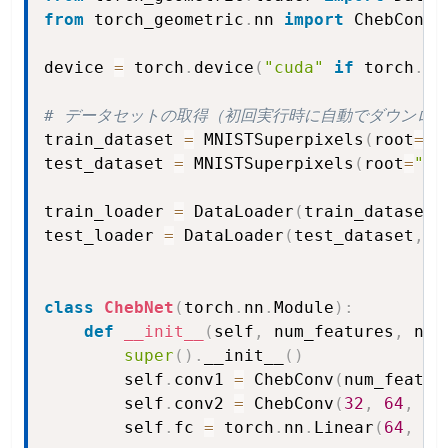
from
 torch_geometric
.
nn 
import
 ChebConv
,
device 
=
 torch
.
device
(
"cuda"
if
 torch
.
cu
# データセットの取得（初回実行時に自動でダウンロ
train_dataset 
=
 MNISTSuperpixels
(
root
=
"d
test_dataset 
=
 MNISTSuperpixels
(
root
=
"da
train_loader 
=
 DataLoader
(
train_dataset
,
test_loader 
=
 DataLoader
(
test_dataset
,
 b
class
ChebNet
(
torch
.
nn
.
Module
)
:
def
__init__
(
self
,
 num_features
,
 num
super
(
)
.
__init__
(
)
        self
.
conv1 
=
 ChebConv
(
num_featur
        self
.
conv2 
=
 ChebConv
(
32
,
64
,
 K
=
        self
.
fc 
=
 torch
.
nn
.
Linear
(
64
,
 nu