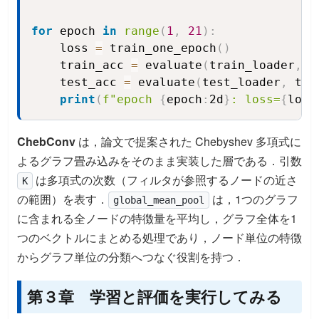
for
 epoch 
in
range
(
1
,
21
)
:
    loss 
=
 train_one_epoch
(
)
    train_acc 
=
 evaluate
(
train_loader
,
 t
    test_acc 
=
 evaluate
(
test_loader
,
 tes
print
(
f"epoch 
{
epoch
:
2d
}
: loss=
{
loss
ChebConv
は，論文で提案された Chebyshev 多項式に
よるグラフ畳み込みをそのまま実装した層である．引数
は多項式の次数（フィルタが参照するノードの近さ
K
の範囲）を表す．
は，1つのグラフ
global_mean_pool
に含まれる全ノードの特徴量を平均し，グラフ全体を1
つのベクトルにまとめる処理であり，ノード単位の特徴
からグラフ単位の分類へつなぐ役割を持つ．
第３章 学習と評価を実行してみる