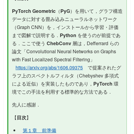
PyTorch Geometric
（
PyG
）を用いて，グラフ構造
データに対する畳み込みニューラルネットワーク
（Graph CNN）を，インストールから学習・評価
まで図解で説明する．
Python
を使うのが前提であ
る．ここで使う
ChebConv
層は，Defferrard らの
論文「Convolutional Neural Networks on Graphs
with Fast Localized Spectral Filtering」
https://arxiv.org/abs/1606.09375
で提案されたグ
ラフ上のスペクトルフィルタ（Chebyshev 多項式
による近似）を実装したものであり，
PyTorch
環
境でこの手法を利用する標準的な方法である．
先人に感謝．
【
目次
】
第１章 前準備