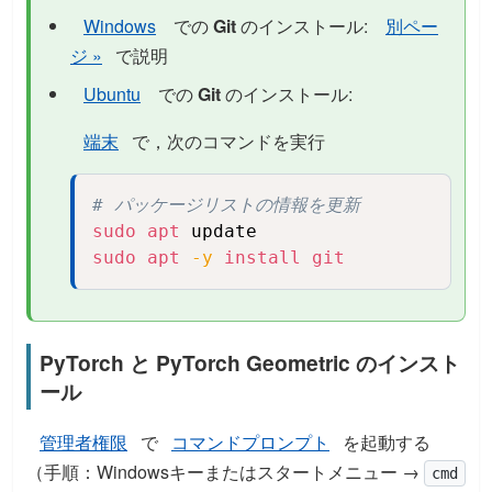
Windows
での
Git
のインストール:
別ペー
ジ »
で説明
Ubuntu
での
Git
のインストール:
端末
で，次のコマンドを実行
# パッケージリストの情報を更新
Copy
sudo
apt
sudo
apt
-y
install
git
PyTorch と PyTorch Geometric のインスト
ール
管理者権限
で
コマンドプロンプト
を起動する
（手順：Windowsキーまたはスタートメニュー →
cmd