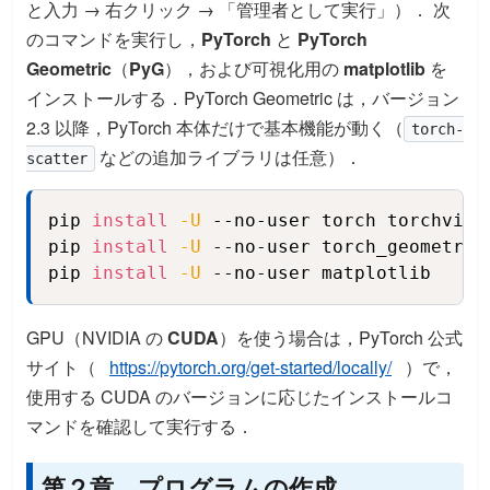
と入力 → 右クリック → 「管理者として実行」）． 次
のコマンドを実行し，
PyTorch
と
PyTorch
Geometric
（
PyG
），および可視化用の
matplotlib
を
インストールする．PyTorch Geometric は，バージョン
2.3 以降，PyTorch 本体だけで基本機能が動く（
torch-
などの追加ライブラリは任意）．
scatter
pip 
install
-U
 --no-user torch torchvisio
Copy
pip 
install
-U
 --no-user torch_geometric

pip 
install
-U
 --no-user matplotlib
GPU（NVIDIA の
CUDA
）を使う場合は，PyTorch 公式
サイト（
https://pytorch.org/get-started/locally/
）で，
使用する CUDA のバージョンに応じたインストールコ
マンドを確認して実行する．
第２章 プログラムの作成