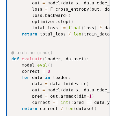
        out 
=
 model
(
data
.
x
,
 data
.
edge_in
        loss 
=
 F
.
cross_entropy
(
out
,
 data
        loss
.
backward
(
)
        optimizer
.
step
(
)
        total_loss 
+=
float
(
loss
)
*
 data
return
 total_loss 
/
len
(
train_datase
@torch
.
no_grad
(
)
def
evaluate
(
loader
,
 dataset
)
:
    model
.
eval
(
)
    correct 
=
0
for
 data 
in
 loader
:
        data 
=
 data
.
to
(
device
)
        out 
=
 model
(
data
.
x
,
 data
.
edge_in
        pred 
=
 out
.
argmax
(
dim
=
1
)
        correct 
+=
int
(
(
pred 
==
 data
.
y
)
.
return
 correct 
/
len
(
dataset
)