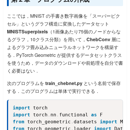
ここでは，MNIST の手書き数字画像を「スーパーピク
セル」というグラフ構造に変換したデータセット
MNISTSuperpixels
（1画像あたり75個のノードからな
るグラフ，10クラス分類）を用いて，
ChebConv
層に
よるグラフ畳み込みニューラルネットワークを構築す
る．PyTorch Geometric が提供するデータセットクラス
を使うため，データのダウンロードや前処理を自分で書
く必要はない．
次のプログラムを
train_chebnet.py
という名前で保存
する．このプログラムは単体で実行できる．
import
Copy
import
 torch
.
nn
.
functional 
as
from
 torch_geometric
.
datasets 
import
from
 torch_geometric
.
loader 
import