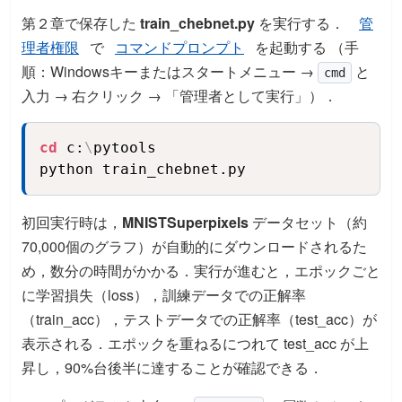
第２章で保存した
train_chebnet.py
を実行する．
管
理者権限
で
コマンドプロンプト
を起動する （手
順：Windowsキーまたはスタートメニュー →
と
cmd
入力 → 右クリック → 「管理者として実行」）．
cd
 c:
\
pytools

Copy
python train_chebnet.py
初回実行時は，
MNISTSuperpixels
データセット（約
70,000個のグラフ）が自動的にダウンロードされるた
め，数分の時間がかかる．実行が進むと，エポックごと
に学習損失（loss），訓練データでの正解率
（train_acc），テストデータでの正解率（test_acc）が
表示される．エポックを重ねるにつれて test_acc が上
昇し，90%台後半に達することが確認できる．