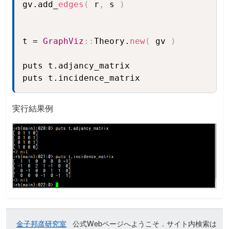
gv.add_
edges
(
 r
,
 s 
)
t = 
GraphViz
:
:
Theory.
new
(
 gv 
)
puts t.adjancy_matrix

puts t.incidence_matrix
実行結果例
金子邦彦研究室
公式Webページへようこそ．サイト内検索は