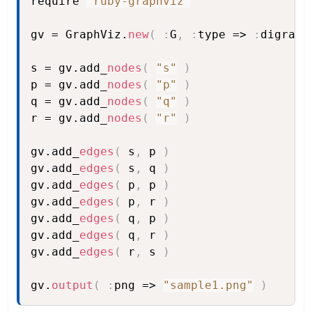
require 
"ruby-graphviz"
Copy
gv = GraphViz.
new
(
:
G
,
:
type => 
:
digraph
s = gv.add_
nodes
(
"s"
)
p = gv.add_
nodes
(
"p"
)
q = gv.add_
nodes
(
"q"
)
r = gv.add_
nodes
(
"r"
)
gv.add_
edges
(
 s
,
 p 
)
gv.add_
edges
(
 s
,
 q 
)
gv.add_
edges
(
 p
,
 p 
)
gv.add_
edges
(
 p
,
 r 
)
gv.add_
edges
(
 q
,
 p 
)
gv.add_
edges
(
 q
,
 r 
)
gv.add_
edges
(
 r
,
 s 
)
gv.
output
(
:
png => 
"sample1.png"
)