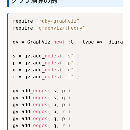
グラフ演算の例
require 
"ruby-graphviz"
Copy
require 
"graphviz/theory"
gv = GraphViz.
new
(
:
G
,
:
type => 
:
digraph
s = gv.add_
nodes
(
"s"
)
p = gv.add_
nodes
(
"p"
)
q = gv.add_
nodes
(
"q"
)
r = gv.add_
nodes
(
"r"
)
gv.add_
edges
(
 s
,
 p 
)
gv.add_
edges
(
 s
,
 q 
)
gv.add_
edges
(
 p
,
 p 
)
gv.add_
edges
(
 p
,
 r 
)
gv.add_
edges
(
 q
,
 p 
)
gv.add_
edges
(
 q
,
 r 
)