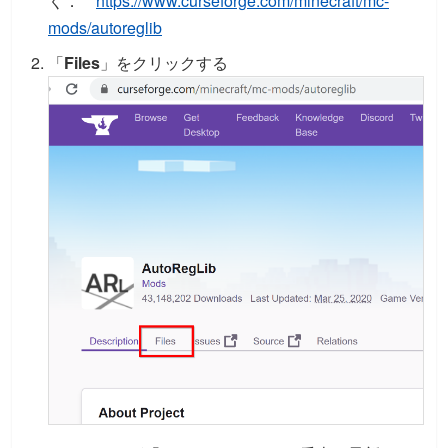
く．
https://www.curseforge.com/minecraft/mc-
mods/autoreglib
「
Files
」をクリックする