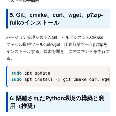
ストール手順例
5. Git、cmake、curl、wget、p7zip-
fullのインストール
バージョン管理システムGit、ビルドシステムCMake、
ファイル取得ツールcurl/wget、圧縮解凍ツールp7zipを
インストールする。端末を開き、次のコマンドを実行す
る。
sudo
 apt update
Copy
sudo
 apt install 
-y
 git cmake curl wget 
6. 隔離されたPython環境の構築と利
用（推奨）