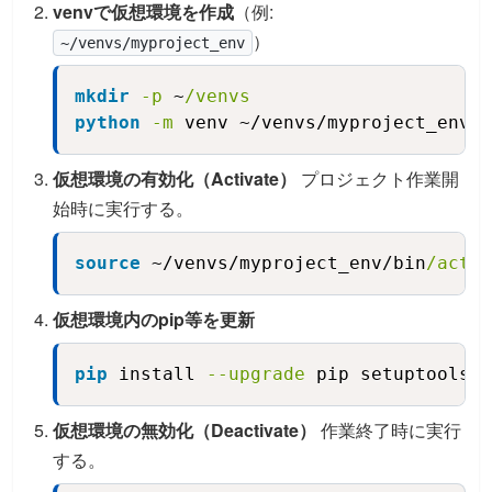
venvで仮想環境を作成
（例:
）
~/venvs/myproject_env
mkdir
-p
 ~
/venvs
Copy
python
-m
 venv ~/venvs/myproject_env
仮想環境の有効化（Activate）
プロジェクト作業開
始時に実行する。
source
 ~/venvs/myproject_env/bin
/activ
Copy
仮想環境内のpip等を更新
pip
 install 
--upgrade
 pip setuptools w
Copy
仮想環境の無効化（Deactivate）
作業終了時に実行
する。