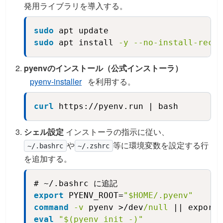
発用ライブラリを導入する。
sudo
 apt update
Copy
sudo
 apt install 
-y
--no-install-recom
pyenvのインストール（公式インストーラ）
pyenv-installer
を利用する。
curl
 https://pyenv.run | bash
Copy
シェル設定
インストーラの指示に従い、
や
等に環境変数を設定する行
~/.bashrc
~/.zshrc
を追加する。
Copy
export
 PYENV_ROOT=
"$HOME/.pyenv"
command
-v
 pyenv >/dev
/null
 || export 
eval
"$(pyenv init -)"