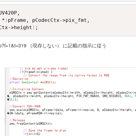
UV420P,
 *
)
pFrame, pCodecCtx->pix_fmt, 

Ctx->height
)
;
ewtopic.php?f=1&t=319 （現存しない） に記載の指示に従う