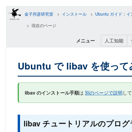
金子邦彦研究室
インストール
Ubuntu ガイ
現在のページ
メニュー
人工知能
Ubuntu で libav を使っ
libav のインストール手順
は
別のページで説明
して
libav チュートリアルのプログラム t