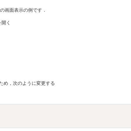
 はビデオの画面表示の例です．
ジを開く
するため，次のように変更する