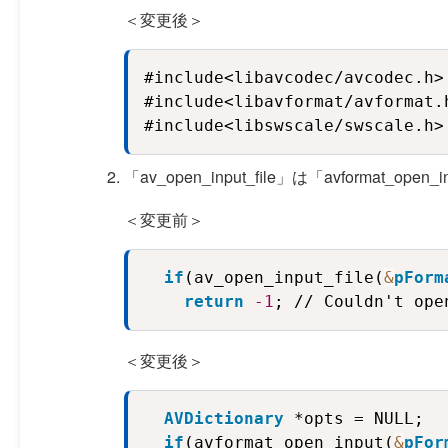
＜変更後＞
#include<libavcodec/avcodec.h>

#include<libavformat/avformat.h
#include<libswscale/swscale.h>
「av_open_input_file」は「avformat_o
＜変更前＞
if
(av_open_input_file(
&
pForm
return
-1
; // Couldn't ope
＜変更後＞
AVDictionary
 *opts = NULL;
if
(avformat_open_input(
&
pFor