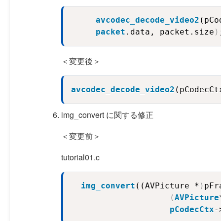
avcodec_decode_video2
(pCo
packet
.data, packet.size
)
＜変更後＞
avcodec_decode_video2
(pCodecCt
img_convert に関する修正
＜変更前＞
tutorial01.c
img_convert
((AVPicture *
)
pFr
(
AVPicture
pCodecCtx
-