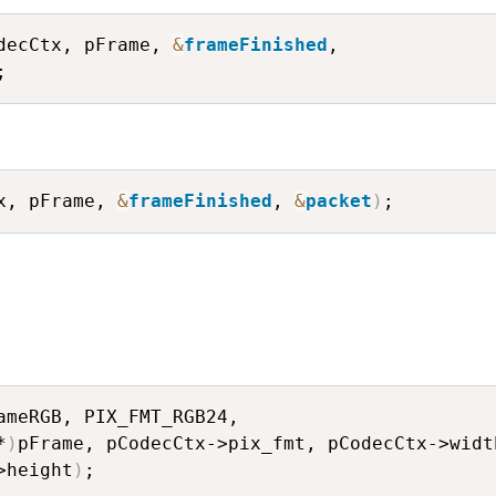
decCtx, pFrame, 
&
frameFinished
, 
;
x, pFrame, 
&
frameFinished
, 
&
packet
)
;
ameRGB, PIX_FMT_RGB24, 

*
)
pFrame, pCodecCtx->pix_fmt, pCodecCtx->width
>height
)
;