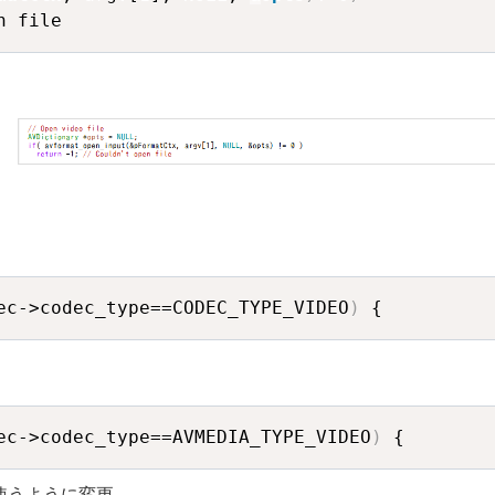
n file
ec->codec_type==CODEC_TYPE_VIDEO
)
 {
ec->codec_type==AVMEDIA_TYPE_VIDEO
)
 {
2」を使うように変更