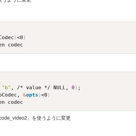
Codec
)
<0
)
en codec
 
"b"
, /* value */ NULL, 
0
)
;

pCodec, 
&
opts
)
<0
)
en codec
_decode_video2」を使うように変更