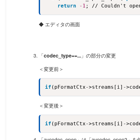
return
-1
; // Couldn't ope
◆ エディタの画面
「
codec_type==...
」の部分の変更
＜変更前＞
if
(pFormatCtx->streams[i]->cod
＜変更後＞
if
(pFormatCtx->streams[i]->cod
「avcodec_open」は「avcodec_open