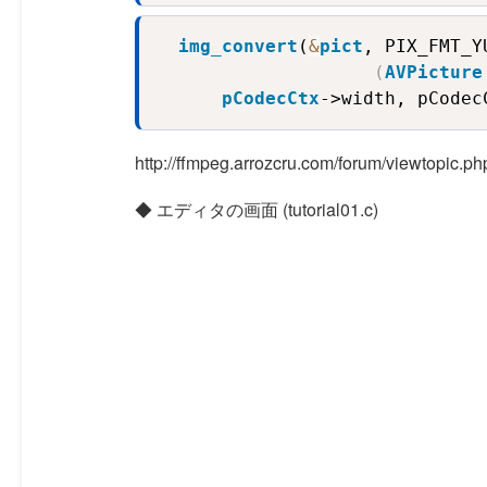
img_convert
(
&
pict
, PIX_FMT_Y
(
AVPicture
pCodecCtx
->width, pCodec
http://ffmpeg.arrozcru.com/forum/vi
◆ エディタの画面 (tutorial01.c)