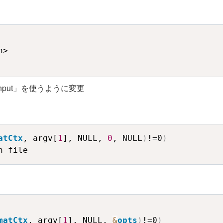
>

pen_input」を使うように変更
atCtx
, argv[
1
], NULL, 
0
, NULL
)
!=0
)
n file
matCtx
, argv[
1
], NULL, 
&
opts
)
!=0
)