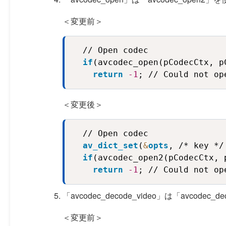
＜変更前＞
  // Open codec

if
(avcodec_open(pCodecCtx, p
return
-1
; // Could not op
＜変更後＞
  // Open codec

av_dict_set
(
&
opts
, /* key */
if
(avcodec_open2(pCodecCtx, 
return
-1
; // Could not op
「avcodec_decode_video」は「avcodec
＜変更前＞