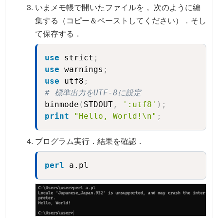
いまメモ帳で開いたファイルを， 次のように編
集する（コピー＆ペーストしてください）．そし
て保存する．
use
 strict
;
Copy
use
 warnings
;
use
 utf8
;
# 標準出力をUTF-8に設定
binmode
(
STDOUT
,
':utf8'
)
;
print
"Hello, World!\n"
;
プログラム実行．結果を確認．
perl
 a.pl
Copy