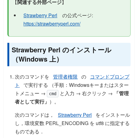
【
関連する外部ページ
】
Strawberry Perl
の公式ページ:
https://strawberryperl.com/
Strawberry Perl のインストール
（Windows 上）
次のコマンドを
管理者権限
の
コマンドプロンプ
ト
で実行する （手順：Windowsキーまたはスター
トメニュー →
と入力 → 右クリック →
「管理
cmd
者として実行」
）。
次のコマンドは，
Strawberry Perl
をインストール
し，環境変数 PERL_ENCODING を utf8 に指定する
ものである．