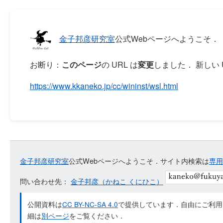
金子邦彦研究室
公式Webページへようこそ．
お断り：
このページ
の URL は
変更
しました． 新しい 
https://www.kkaneko.jp/cc/wininst/wsl.html
金子邦彦研究室
公式Webページへようこそ．サイト内検索は
専用
問い合わせ先：
金子邦彦（かねこ くにひこ）
公開資料は
CC BY-NC-SA 4.0
で提供しています．自由にご利用
細は
別ページ
をご覧ください．