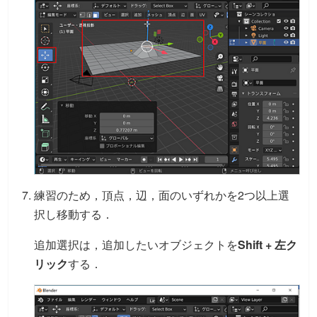
練習のため，頂点，辺，面のいずれかを2つ以上選
択し移動する．
追加選択は，追加したいオブジェクトを
Shift + 左ク
リック
する．