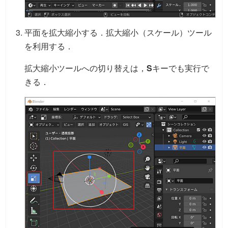
平面を拡大縮小する．拡大縮小（スケール）ツール
を利用する．
拡大縮小ツールへの切り替えは，
S
キーでも実行で
きる．