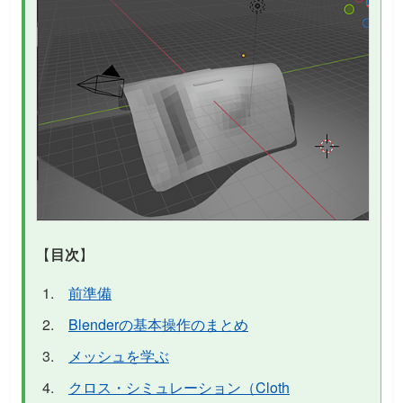
【
目次
】
前準備
Blenderの基本操作のまとめ
メッシュを学ぶ
クロス・シミュレーション（Cloth