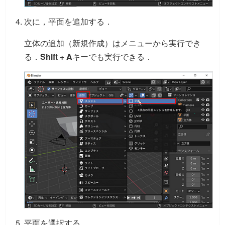
次に，平面を追加する．
立体の追加（新規作成）はメニューから実行でき
る．
Shift + A
キーでも実行できる．
平面を選択する．