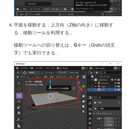
平面を移動する．上方向（Z軸の向き）に移動す
る．移動ツールを利用する．
移動ツールへの切り替えは，
G
キー（Grabの頭文
字）でも実行できる．