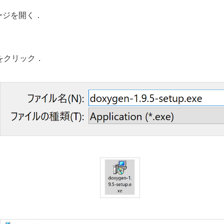
ページを開く．
e）をクリック．