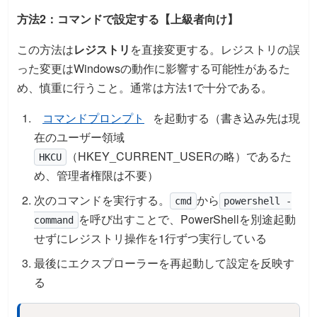
方法2：コマンドで設定する【上級者向け】
この方法は
レジストリ
を直接変更する。レジストリの誤
った変更はWindowsの動作に影響する可能性があるた
め、慎重に行うこと。通常は方法1で十分である。
コマンドプロンプト
を起動する（書き込み先は現
在のユーザー領域
（HKEY_CURRENT_USERの略）であるた
HKCU
め、管理者権限は不要）
次のコマンドを実行する。
から
cmd
powershell -
を呼び出すことで、PowerShellを別途起動
command
せずにレジストリ操作を1行ずつ実行している
最後にエクスプローラーを再起動して設定を反映す
る