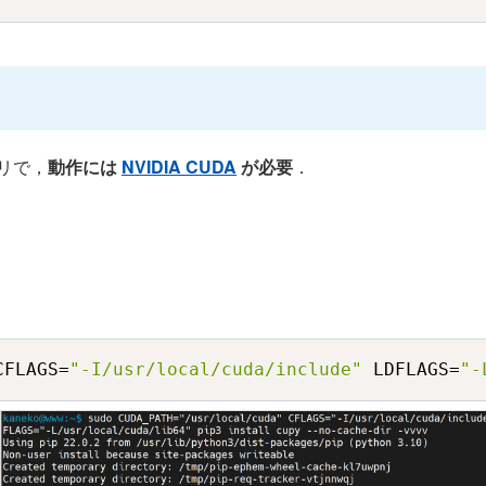
ラリで，
動作には
NVIDIA CUDA
が必要
．
CFLAGS=
"-I/usr/local/cuda/include"
 LDFLAGS=
"-