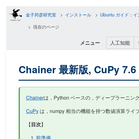
金子邦彦研究室
インストール
Ubuntu ガイ
現在のページ
メニュー
人工知能
Chainer 最新版, CuPy 
Chainer
は，Python ベースの，ディープラーニ
CuPy
は，numpy 相当の機能を持つ数値演算ライ
【
目次
】
前準備