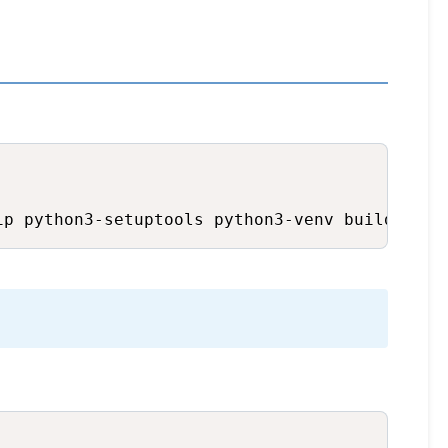
Copy
ip python3-setuptools python3-venv build-esse
Copy