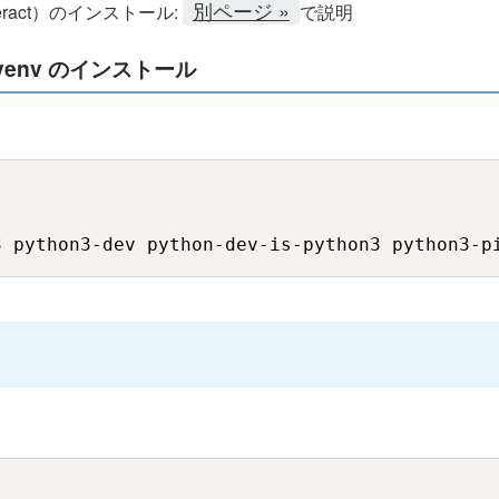
別ページ »
, nteract）のインストール:
で説明
s, venv のインストール
3 python3-dev python-dev-is-python3 python3-p