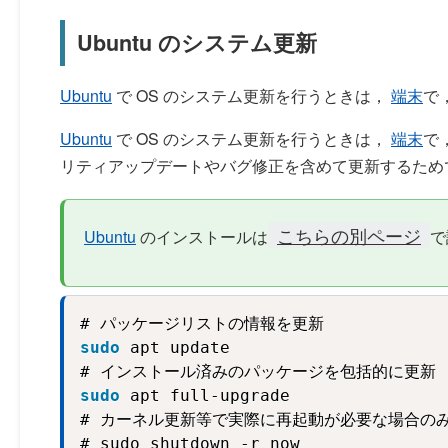
Ubuntu のシステム更新
Ubuntu
で OS のシステム更新を行うときは，
端末
で
Ubuntu
で OS のシステム更新を行うときは，
端末
で
リティアップデートやバグ修正を含めて更新するため
こちらの別ページ
Ubuntu
のインストールは
で
sudo
 apt update
# インストール済みのパッケージを包括的に更新 
sudo
 apt full-upgrade
# カーネル更新等で実際に再起動が必要な場合のみ
# sudo shutdown -r now